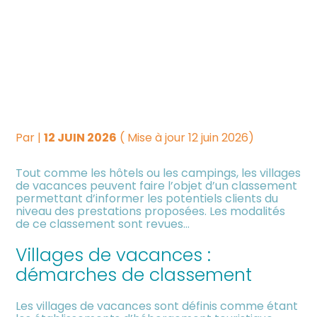
Créer et reprendre une
Piloter votre gestion
VILLAGES VACANCES :
activité
REVUE DES MESURES DE
Suivre votre comptabilité
Gérer votre quotidien
CLASSEMENT
Dématérialiser vos
Piloter votre entreprise
documents
Par
|
12 JUIN 2026
( Mise à jour 12 juin 2026)
Tout comme les hôtels ou les campings, les villages
Développer votre entreprise
de vacances peuvent faire l’objet d’un classement
permettant d’informer les potentiels clients du
niveau des prestations proposées. Les modalités
Construire votre patrimoine
de ce classement sont revues…
Villages de vacances :
Être prêt pour la facturation
électronique
démarches de classement
Les villages de vacances sont définis comme étant
Investir dans la location