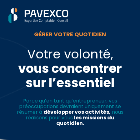
Aller
Créer et reprendre une
Piloter votre gestion
au
activité
contenu
GÉRER VOTRE QUOTIDIEN
Suivre votre comptabilité
Gérer votre quotidien
Votre volonté,
Dématérialiser vos
Piloter votre entreprise
documents
vous concentrer
sur l’essentiel
Développer votre entreprise
Construire votre patrimoine
Parce qu’en tant qu’entrepreneur, vos
préoccupations devraient uniquement se
résumer à
développer vos activités,
nous
Être prêt pour la facturation
réalisons pour vous
les missions du
électronique
quotidien.
Investir dans la location