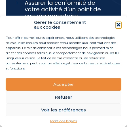
Assurer la conformité de
votre activité d’un point de
vue réglementaire
Gérer le consentement
Gagner du temps et de la
aux cookies
sérénité
Pour offrir les meilleures expériences, nous utilisons des technologies
Vous concentrer sur votre
telles que les cookies pour stocker et/ou accéder aux informations des
métier
appareils. Le fait de consentir à ces technologies nous permettra de
traiter des données telles que le comportement de navigation ou les ID
uniques sur ce site. Le fait de ne pas consentir ou de retirer son
consentement peut avoir un effet négatif sur certaines caractéristiques
et fonctions.
Accepter
Refuser
POUR FACILITER LA GESTION DE VOTRE
QUOTIDIEN, NOUS METTONS À VOTRE
Voir les préférences
DISPOSITION DES OUTILS INNOVANTS :
Mentions légales