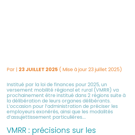
Créer et reprendre une
Piloter votre gestion
VERSEMENT MOBILITÉ
activité
RÉGIONAL ET RURAL : DES
Suivre votre comptabilité
Gérer votre quotidien
PRÉCISIONS DE
Dématérialiser vos
L’ADMINISTRATION
Piloter votre entreprise
documents
Par
|
23 JUILLET 2025
( Mise à jour 23 juillet 2025)
Développer votre entreprise
Institué par la loi de finances pour 2025, un
versement mobilité régional et rural (VMRR) va
Construire votre patrimoine
prochainement être institué dans 2 régions suite à
la délibération de leurs organes délibérants.
L’occasion pour l’administration de préciser les
Être prêt pour la facturation
employeurs exonérés, ainsi que les modalités
électronique
d’assujettissement particulières….
VMRR : précisions sur les
Investir dans la location