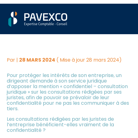
Créer et reprendre une
Piloter votre gestion
Aller
UN « LEGAL PRIVILEGE »
activité
au
contenu
POUR LES JURISTES
Suivre votre comptabilité
Gérer votre quotidien
D'ENTREPRISES ?
Dématérialiser vos
Piloter votre entreprise
documents
Par
|
28 MARS 2024
( Mise à jour 28 mars 2024)
Pour protéger les intérêts de son entreprise, un
Développer votre entreprise
dirigeant demande à son service juridique
d’apposer la mention « confidentiel – consultation
juridique » sur les consultations rédigées par ses
Construire votre patrimoine
juristes, afin de pouvoir se prévaloir de leur
confidentialité pour ne pas les communiquer à des
tiers.
Être prêt pour la facturation
électronique
Les consultations rédigées par les juristes de
l’entreprise bénéficient-elles vraiment de la
confidentialité ?
Investir dans la location