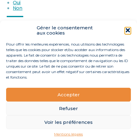
meublée
Oui
Non
Partager :
Gérer le consentement
aux cookies
FaceBook
Twitter
LinkedIn
Pour offrir les meilleures expériences, nous utilisons des technologies
telles que les cookies pour stocker et/ou accéder aux informations des
appareils. Le fait de consentir à ces technologies nous permettra de
traiter des données telles que le comportement de navigation ou les ID
uniques sur ce site. Le fait de ne pas consentir ou de retirer son
consentement peut avoir un effet négatif sur certaines caractéristiques
et fonctions.
Accepter
Footer
40 route de l’Océan 44170 La Grigonnais
Linkedin
Principale
Refuser
Voir les préférences
Footer
MENTIONS LÉGALES
PLAN DU SITE
Mentions légales
Conception et réalisation
Classe 7