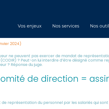
Principal
Vos enjeux
Nos services
Nos outi
SENTANT DE SECTION SYNDICAL
anvier 2024)
loyeur ne peuvent pas exercer de mandat de représentatio
(CODIR) ? Peut-on lui interdire d’être désigné comme re
yeur ? Réponse du juge.
comité de direction = assi
 de représentation du personnel par les salariés qui sont 