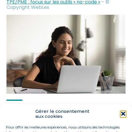
TPE/PME : focus sur les outils « no-code »
– ©
Copyright WebLex
Partager :
Gérer le consentement
aux cookies
FaceBook
Twitter
LinkedIn
Pour offrir les meilleures expériences, nous utilisons des technologies