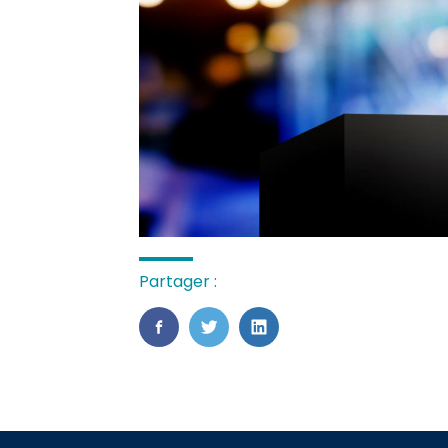
Partager :
FaceBook
Twitter
LinkedIn