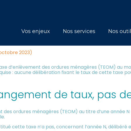
Principal
Vos enjeux
Nos services
Nos outi
TAXATION QUI DOIT ÊTRE VOTÉ
0 octobre 2023)
taxe d’enlèvement des ordures ménagères (TEOM) au motif
equise : aucune délibération fixant le taux de cette taxe 
angement de taux, pas de
t des ordures ménagères (TEOM) au titre d’une année N q
le.
nstitué cette taxe n’a pas, concernant l’année N, délibéré e