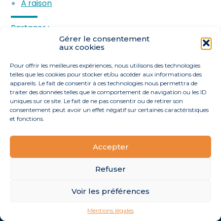
À raison
meublée
Partager :
Gérer le consentement
aux cookies
FaceBook
Twitter
LinkedIn
Pour offrir les meilleures expériences, nous utilisons des technologies
telles que les cookies pour stocker et/ou accéder aux informations des
appareils. Le fait de consentir à ces technologies nous permettra de
traiter des données telles que le comportement de navigation ou les ID
uniques sur ce site. Le fait de ne pas consentir ou de retirer son
consentement peut avoir un effet négatif sur certaines caractéristiques
et fonctions.
Accepter
Footer
40 route de l’Océan 44170 La Grigonnais
Linkedin
Principale
Refuser
Voir les préférences
Footer
MENTIONS LÉGALES
PLAN DU SITE
Mentions légales
Conception et réalisation
Classe 7