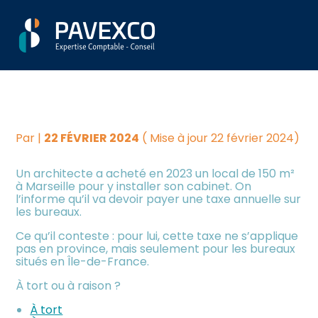
Aller
Créer et reprendre une
Piloter votre gestion
TAXE SUR LES BUREAUX ET
au
activité
contenu
LES LOCAUX : UNIQUEMENT
Suivre votre comptabilité
Gérer votre quotidien
EN ÎLE-DE-FRANCE ?
Dématérialiser vos
Piloter votre entreprise
documents
Par
|
22 FÉVRIER 2024
( Mise à jour 22 février 2024)
Un architecte a acheté en 2023 un local de 150 m²
Développer votre entreprise
à Marseille pour y installer son cabinet. On
l’informe qu’il va devoir payer une taxe annuelle sur
les bureaux.
Construire votre patrimoine
Ce qu’il conteste : pour lui, cette taxe ne s’applique
pas en province, mais seulement pour les bureaux
Être prêt pour la facturation
situés en Île-de-France.
électronique
À tort ou à raison ?
Investir dans la location
À tort