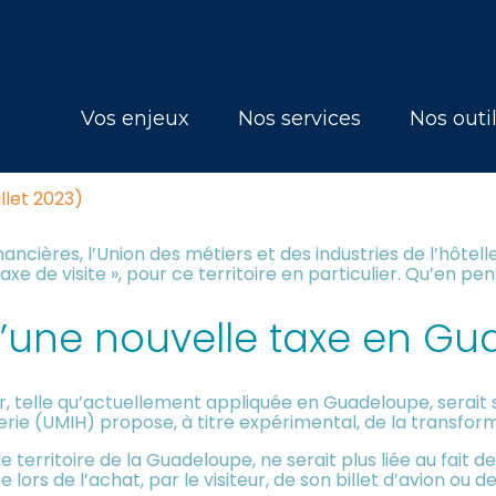
Principal
Vos enjeux
Nos services
Nos outi
UADELOUPE : C’EST FINI ?
illet 2023)
inancières, l’Union des métiers et des industries de l’hôt
axe de visite », pour ce territoire en particulier. Qu’en 
d’une nouvelle taxe en G
r, telle qu’actuellement appliquée en Guadeloupe, serait 
lerie (UMIH) propose, à titre expérimental, de la transforme
e territoire de la Guadeloupe, ne serait plus liée au fai
ue lors de l’achat, par le visiteur, de son billet d’avion ou 