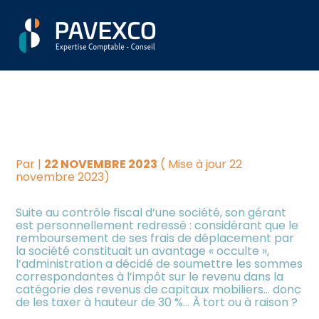
Aller
Créer et reprendre une
Piloter votre gestion
REMBOURSEMENT DES
au
activité
contenu
FRAIS DE DÉPLACEMENT
Suivre votre comptabilité
Gérer votre quotidien
DU DIRIGEANT : QUELLE
Dématérialiser vos
IMPOSITION ?
Piloter votre entreprise
documents
Par
|
22 NOVEMBRE 2023
( Mise à jour 22
Développer votre entreprise
novembre 2023)
Suite au contrôle fiscal d’une société, son gérant
Construire votre patrimoine
est personnellement redressé : considérant que le
remboursement de ses frais de déplacement par
la société constituait un avantage « occulte »,
Être prêt pour la facturation
l’administration a décidé de soumettre les sommes
électronique
correspondantes à l’impôt sur le revenu dans la
catégorie des revenus de capitaux mobiliers… donc
de les taxer à hauteur de 30 %… À tort ou à raison ?
Investir dans la location