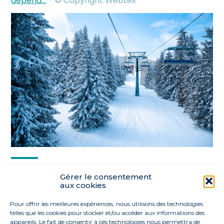
dépend…
– © Copyright WebLex
Partager :
Gérer le consentement
aux cookies
FaceBook
Twitter
LinkedIn
Pour offrir les meilleures expériences, nous utilisons des technologies
telles que les cookies pour stocker et/ou accéder aux informations des
appareils. Le fait de consentir à ces technologies nous permettra de