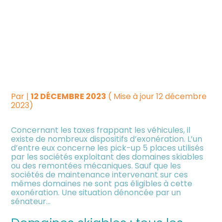
Créer et reprendre une
Piloter votre gestion
RÈGLE DE TAXATION SUR
activité
LES CAMIONS PICK-UP :
Suivre votre comptabilité
Gérer votre quotidien
ÇA DÉPEND…
Dématérialiser vos
Piloter votre entreprise
documents
Par
|
12 DÉCEMBRE 2023
( Mise à jour 12 décembre
2023)
Développer votre entreprise
Concernant les taxes frappant les véhicules, il
existe de nombreux dispositifs d’exonération. L’un
d’entre eux concerne les pick-up 5 places utilisés
Construire votre patrimoine
par les sociétés exploitant des domaines skiables
ou des remontées mécaniques. Sauf que les
sociétés de maintenance intervenant sur ces
Être prêt pour la facturation
mêmes domaines ne sont pas éligibles à cette
électronique
exonération. Une situation dénoncée par un
sénateur…
Investir dans la location