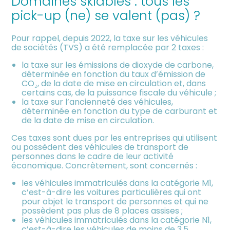
Domaines skiables : tous les
meublée
pick-up (ne) se valent (pas) ?
Pour rappel, depuis 2022, la taxe sur les véhicules
de sociétés (TVS) a été remplacée par 2 taxes :
la taxe sur les émissions de dioxyde de carbone,
déterminée en fonction du taux d’émission de
CO₂, de la date de mise en circulation et, dans
certains cas, de la puissance fiscale du véhicule ;
la taxe sur l’ancienneté des véhicules,
déterminée en fonction du type de carburant et
de la date de mise en circulation.
Ces taxes sont dues par les entreprises qui utilisent
ou possèdent des véhicules de transport de
personnes dans le cadre de leur activité
économique. Concrètement, sont concernés :
les véhicules immatriculés dans la catégorie M1,
c’est-à-dire les voitures particulières qui ont
pour objet le transport de personnes et qui ne
possèdent pas plus de 8 places assises ;
les véhicules immatriculés dans la catégorie N1,
c’est-à-dire les véhicules de moins de 3,5