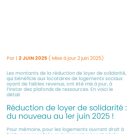
Créer et reprendre une
Piloter votre gestion
RÉDUCTION DE LOYER DE
activité
SOLIDARITÉ : DES
Suivre votre comptabilité
Gérer votre quotidien
MONTANTS ACTUALISÉS
Dématérialiser vos
Piloter votre entreprise
documents
Par
|
2 JUIN 2025
( Mise à jour 2 juin 2025)
Les montants de la réduction de loyer de solidarité,
Développer votre entreprise
qui bénéficie aux locataires de logements sociaux
ayant de faibles revenus, ont été mis à jour, à
l’instar des plafonds de ressources. En voici le
Construire votre patrimoine
détail.
Réduction de loyer de solidarité :
Être prêt pour la facturation
électronique
du nouveau au 1er juin 2025 !
Pour mémoire, pour les logements ouvrant droit à
Investir dans la location