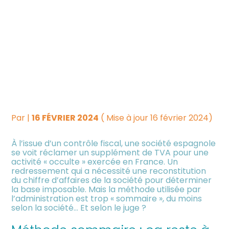
Créer et reprendre une
Piloter votre gestion
RECONSTITUTION DE
activité
CHIFFRE D’AFFAIRES : UNE
Suivre votre comptabilité
Gérer votre quotidien
MÉTHODE JUGÉE «
Dématérialiser vos
SOMMAIRE » ?
Piloter votre entreprise
documents
Par
|
16 FÉVRIER 2024
( Mise à jour 16 février 2024)
Développer votre entreprise
À l’issue d’un contrôle fiscal, une société espagnole
se voit réclamer un supplément de TVA pour une
Construire votre patrimoine
activité « occulte » exercée en France. Un
redressement qui a nécessité une reconstitution
du chiffre d’affaires de la société pour déterminer
Être prêt pour la facturation
la base imposable. Mais la méthode utilisée par
électronique
l’administration est trop « sommaire », du moins
selon la société… Et selon le juge ?
Investir dans la location