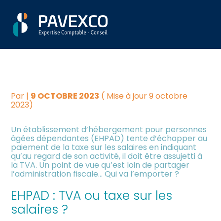
Aller
Créer et reprendre une
Piloter votre gestion
QUAND UN EHPAD
au
activité
contenu
DEMANDE À PAYER DE LA
Suivre votre comptabilité
Gérer votre quotidien
TVA…
Dématérialiser vos
Piloter votre entreprise
documents
Par
|
9 OCTOBRE 2023
( Mise à jour 9 octobre
2023)
Développer votre entreprise
Un établissement d’hébergement pour personnes
âgées dépendantes (EHPAD) tente d’échapper au
paiement de la taxe sur les salaires en indiquant
Construire votre patrimoine
qu’au regard de son activité, il doit être assujetti à
la TVA. Un point de vue qu’est loin de partager
l’administration fiscale… Qui va l’emporter ?
Être prêt pour la facturation
électronique
EHPAD : TVA ou taxe sur les
salaires ?
Investir dans la location