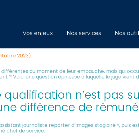
Principal
Vos enjeux
Nos services
Nos outi
ÉRENTE = RÉMUNÉRATION DIFF
octobre 2023)
tions différentes au moment de leur embauche, mais qui oc
t ? Voici une question épineuse à laquelle le juge vient 
 qualification n’est pas s
e, une différence de rémuné
ssistant journaliste reporter d’images stagiaire », puis es
é chef de service.