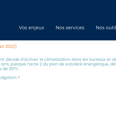
Principal
Vos enjeux
Nos services
Nos outi
ERGÉTIQUE : L'ÉTÉ SERA CHAU
llet 2023)
nt décide d’activer la climatisation dans les bureaux et de 
 un ami, puisque l’acte 2 du plan de sobriété énergétique, 
s de 26°C.
bligation ?