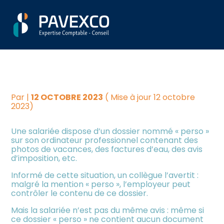
Aller
Créer et reprendre une
Piloter votre gestion
ORDINATEUR DU SALARIÉ :
au
activité
contenu
L'EMPLOYEUR A-T-IL
Suivre votre comptabilité
Gérer votre quotidien
ACCÈS À TOUT ?
Dématérialiser vos
Piloter votre entreprise
documents
Par
|
12 OCTOBRE 2023
( Mise à jour 12 octobre
2023)
Développer votre entreprise
Une salariée dispose d’un dossier nommé « perso »
sur son ordinateur professionnel contenant des
photos de vacances, des factures d’eau, des avis
Construire votre patrimoine
d’imposition, etc.
Informé de cette situation, un collègue l’avertit :
Être prêt pour la facturation
malgré la mention « perso », l’employeur peut
électronique
contrôler le contenu de ce dossier.
Mais la salariée n’est pas du même avis : même si
Investir dans la location
ce dossier « perso » ne contient aucun document