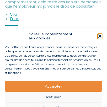
meublée
compromettant, cela reste des fichiers personnels
que l’employeur n’a jamais le droit de consulter.
Vrai
Faux
Partager :
Gérer le consentement
aux cookies
FaceBook
Twitter
LinkedIn
Pour offrir les meilleures expériences, nous utilisons des technologies
telles que les cookies pour stocker et/ou accéder aux informations des
appareils. Le fait de consentir à ces technologies nous permettra de
traiter des données telles que le comportement de navigation ou les ID
uniques sur ce site. Le fait de ne pas consentir ou de retirer son
consentement peut avoir un effet négatif sur certaines caractéristiques
et fonctions.
Accepter
Footer
40 route de l’Océan 44170 La Grigonnais
Linkedin
Principale
Refuser