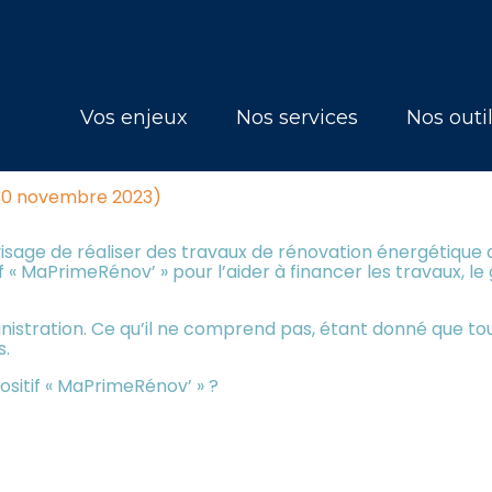
Principal
Vos enjeux
Nos services
Nos outi
UR TOUTES SORTES DE PROPRI
 30 novembre 2023)
visage de réaliser des travaux de rénovation énergétique 
f « MaPrimeRénov’ » pour l’aider à financer les travaux, l
nistration. Ce qu’il ne comprend pas, étant donné que tou
s.
positif « MaPrimeRénov’ » ?