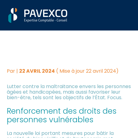
Aller
Créer et reprendre une
Piloter votre gestion
LOI BIEN-VIEILLIR ACTE 2 :
au
activité
contenu
ASSURER LA
Suivre votre comptabilité
Gérer votre quotidien
BIENTRAITANCE DES
Dématérialiser vos
PERSONNES VULNÉRABLES
Piloter votre entreprise
documents
Par
|
22 AVRIL 2024
( Mise à jour 22 avril 2024)
Développer votre entreprise
Lutter contre la maltraitance envers les personnes
âgées et handicapées, mais aussi favoriser leur
Construire votre patrimoine
bien-être, tels sont les objectifs de l’État. Focus.
Renforcement des droits des
Être prêt pour la facturation
électronique
personnes vulnérables
La nouvelle loi portant mesures pour bâtir la
Investir dans la location