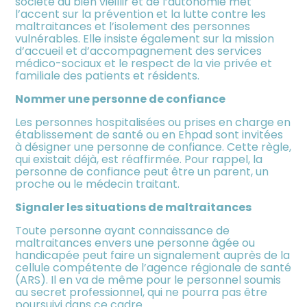
société du bien vieillir et de l’autonomie met
meublée
l’accent sur la prévention et la lutte contre les
maltraitances et l’isolement des personnes
vulnérables. Elle insiste également sur la mission
d’accueil et d’accompagnement des services
médico-sociaux et le respect de la vie privée et
familiale des patients et résidents.
Nommer une personne de confiance
Les personnes hospitalisées ou prises en charge en
établissement de santé ou en Ehpad sont invitées
à désigner une personne de confiance. Cette règle,
qui existait déjà, est réaffirmée. Pour rappel, la
personne de confiance peut être un parent, un
proche ou le médecin traitant.
Signaler les situations de maltraitances
Toute personne ayant connaissance de
maltraitances envers une personne âgée ou
handicapée peut faire un signalement auprès de la
cellule compétente de l’agence régionale de santé
(ARS). Il en va de même pour le personnel soumis
au secret professionnel, qui ne pourra pas être
poursuivi dans ce cadre.