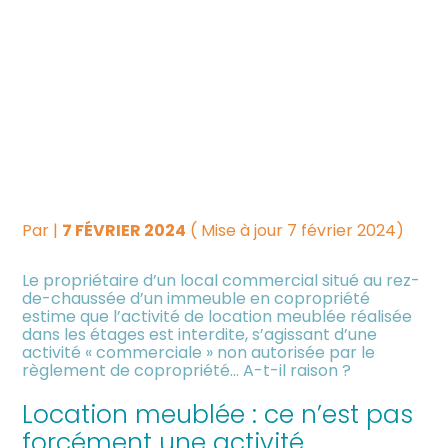
Créer et reprendre une
Piloter votre gestion
LOCATION MEUBLÉE : UNE
activité
ACTIVITÉ COMMERCIALE
Suivre votre comptabilité
Gérer votre quotidien
QUI NE DIT PAS SON NOM
Dématérialiser vos
?
Piloter votre entreprise
documents
Par
|
7 FÉVRIER 2024
( Mise à jour 7 février 2024)
Développer votre entreprise
Le propriétaire d’un local commercial situé au rez-
de-chaussée d’un immeuble en copropriété
Construire votre patrimoine
estime que l’activité de location meublée réalisée
dans les étages est interdite, s’agissant d’une
activité « commerciale » non autorisée par le
Être prêt pour la facturation
règlement de copropriété… A-t-il raison ?
électronique
Location meublée : ce n’est pas
forcément une activité
Investir dans la location