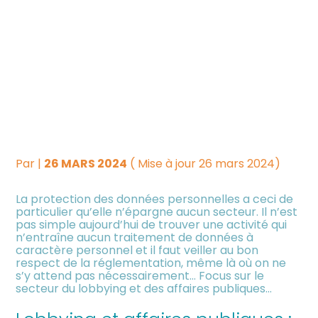
Créer et reprendre une
Piloter votre gestion
LOBBYING : LA CNIL
activité
INTERVIENT POUR LA MISE
Suivre votre comptabilité
Gérer votre quotidien
EN CONFORMITÉ DU
Dématérialiser vos
SECTEUR
Piloter votre entreprise
documents
Par
|
26 MARS 2024
( Mise à jour 26 mars 2024)
Développer votre entreprise
La protection des données personnelles a ceci de
particulier qu’elle n’épargne aucun secteur. Il n’est
Construire votre patrimoine
pas simple aujourd’hui de trouver une activité qui
n’entraîne aucun traitement de données à
caractère personnel et il faut veiller au bon
Être prêt pour la facturation
respect de la réglementation, même là où on ne
électronique
s’y attend pas nécessairement… Focus sur le
secteur du lobbying et des affaires publiques…
Investir dans la location