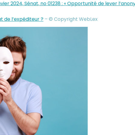
vier 2024, Sénat, no 01238 : « Opportunité de lever l’anon
 de l’expéditeur ?
– © Copyright WebLex