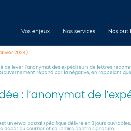
Principal
Vos enjeux
Nos services
Nos outi
 : FIN DE L’ANONYMAT DE L’E
janvier 2024)
nité de lever l’anonymat des expéditeurs de lettres rec
le Gouvernement répond par la négative, en rappelant que 
ée : l’anonymat de l’expé
 un envoi postal spécifique délivré en 3 jours ouvrables
le dépôt du courrier et sa remise contre signature.