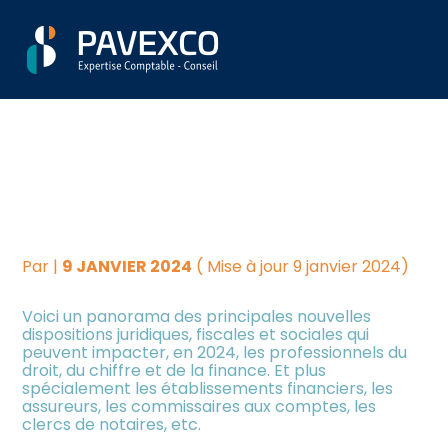
Aller
Créer et reprendre une
Piloter votre gestion
LES NOUVEAUTÉS 2024
au
activité
contenu
(FISCALES ET SOCIALES)
Suivre votre comptabilité
Gérer votre quotidien
POUR LES PROFESSIONNELS
Dématérialiser vos
DU DROIT, DU CHIFFRE ET
Piloter votre entreprise
documents
DE LA FINANCE
Développer votre entreprise
Par
|
9 JANVIER 2024
( Mise à jour 9 janvier 2024)
Construire votre patrimoine
Voici un panorama des principales nouvelles
dispositions juridiques, fiscales et sociales qui
peuvent impacter, en 2024, les professionnels du
Être prêt pour la facturation
droit, du chiffre et de la finance. Et plus
électronique
spécialement les établissements financiers, les
assureurs, les commissaires aux comptes, les
clercs de notaires, etc.
Investir dans la location