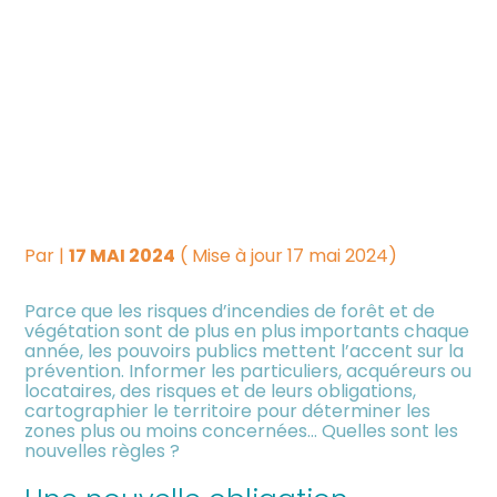
Créer et reprendre une
Piloter votre gestion
INCENDIES DE FORÊT : PLUS
activité
D’INFORMATIONS POUR
Suivre votre comptabilité
Gérer votre quotidien
UNE MEILLEURE
Dématérialiser vos
PRÉVENTION !
Piloter votre entreprise
documents
Par
|
17 MAI 2024
( Mise à jour 17 mai 2024)
Développer votre entreprise
Parce que les risques d’incendies de forêt et de
végétation sont de plus en plus importants chaque
Construire votre patrimoine
année, les pouvoirs publics mettent l’accent sur la
prévention. Informer les particuliers, acquéreurs ou
locataires, des risques et de leurs obligations,
Être prêt pour la facturation
cartographier le territoire pour déterminer les
électronique
zones plus ou moins concernées… Quelles sont les
nouvelles règles ?
Investir dans la location