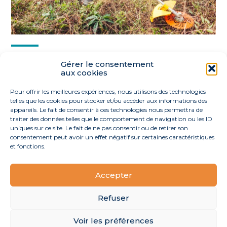
Partager :
Gérer le consentement
aux cookies
FaceBook
Twitter
LinkedIn
Pour offrir les meilleures expériences, nous utilisons des technologies
telles que les cookies pour stocker et/ou accéder aux informations des
appareils. Le fait de consentir à ces technologies nous permettra de
traiter des données telles que le comportement de navigation ou les ID
uniques sur ce site. Le fait de ne pas consentir ou de retirer son
consentement peut avoir un effet négatif sur certaines caractéristiques
et fonctions.
Accepter
Footer
40 route de l’Océan 44170 La Grigonnais
Linkedin
Principale
Refuser
Voir les préférences
Footer
MENTIONS LÉGALES