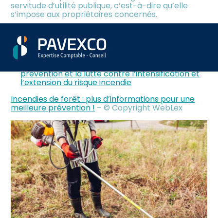
servitude d’utilité publique, c’est-à-dire qu’elle
s’impose aux propriétaires concernés.
Sources :
Décret no 2024-405 du 29 avril 2024 pris pour
Aller
l’application des articles 23 et 26 de la loi no
au
2023-580 du 10 juillet 2023 visant à renforcer la
contenu
prévention et la lutte contre l’intensification et
l’extension du risque incendie
Incendies de forêt : plus d’informations pour une
meilleure prévention !
– © Copyright WebLex