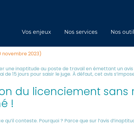
Principal
Vos enjeux
Nos services
Nos outi
É : ET SI L’AVIS EST ERRONÉ ?
 10 novembre 2023)
er une inaptitude au poste de travail en émettant un avis 
i de 15 jours pour saisir le juge. À défaut, cet avis s’impo
ion du licenciement sans 
é !
ce qu’il conteste. Pourquoi ? Parce que sur l’avis d’inaptit