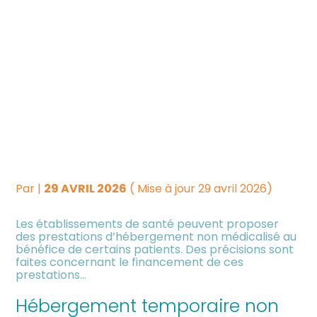
Créer et reprendre une
Piloter votre gestion
HÉBERGEMENT
activité
TEMPORAIRE NON
Suivre votre comptabilité
Gérer votre quotidien
MÉDICALISÉ :
Dématérialiser vos
PÉRENNISATION DU
Piloter votre entreprise
documents
DISPOSITIF
Développer votre entreprise
Par
|
29 AVRIL 2026
( Mise à jour 29 avril 2026)
Construire votre patrimoine
Les établissements de santé peuvent proposer
des prestations d’hébergement non médicalisé au
bénéfice de certains patients. Des précisions sont
Être prêt pour la facturation
faites concernant le financement de ces
électronique
prestations…
Hébergement temporaire non
Investir dans la location