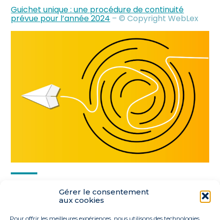
Guichet unique : une procédure de continuité
prévue pour l’année 2024
– © Copyright WebLex
Partager :
Gérer le consentement
aux cookies
FaceBook
Twitter
LinkedIn
Pour offrir les meilleures expériences, nous utilisons des technologies