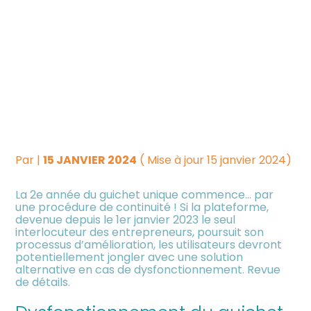
Créer et reprendre une
Piloter votre gestion
GUICHET UNIQUE : UNE
activité
PROCÉDURE DE
Suivre votre comptabilité
Gérer votre quotidien
CONTINUITÉ PRÉVUE POUR
Dématérialiser vos
L’ANNÉE 2024
Piloter votre entreprise
documents
Par
|
15 JANVIER 2024
( Mise à jour 15 janvier 2024)
Développer votre entreprise
La 2e année du guichet unique commence… par
une procédure de continuité ! Si la plateforme,
Construire votre patrimoine
devenue depuis le 1er janvier 2023 le seul
interlocuteur des entrepreneurs, poursuit son
processus d’amélioration, les utilisateurs devront
Être prêt pour la facturation
potentiellement jongler avec une solution
électronique
alternative en cas de dysfonctionnement. Revue
de détails.
Investir dans la location