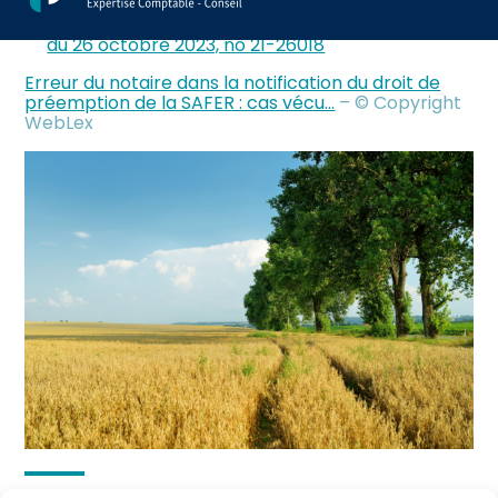
au
Arrêt de la Cour de cassation, 3e chambre civile,
contenu
du 26 octobre 2023, no 21-26018
Erreur du notaire dans la notification du droit de
préemption de la SAFER : cas vécu…
– © Copyright
WebLex