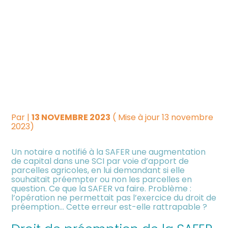
Créer et reprendre une
Piloter votre gestion
ERREUR DU NOTAIRE DANS
activité
LA NOTIFICATION DU DROIT
Suivre votre comptabilité
Gérer votre quotidien
DE PRÉEMPTION DE LA
Dématérialiser vos
SAFER : CAS VÉCU…
Piloter votre entreprise
documents
Par
|
13 NOVEMBRE 2023
( Mise à jour 13 novembre
Développer votre entreprise
2023)
Un notaire a notifié à la SAFER une augmentation
Construire votre patrimoine
de capital dans une SCI par voie d’apport de
parcelles agricoles, en lui demandant si elle
souhaitait préempter ou non les parcelles en
Être prêt pour la facturation
question. Ce que la SAFER va faire. Problème :
électronique
l’opération ne permettait pas l’exercice du droit de
préemption… Cette erreur est-elle rattrapable ?
Investir dans la location