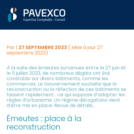
Aller
Créer et reprendre une
Piloter votre gestion
ÉMEUTES : DES RÈGLES
au
activité
contenu
D’URBANISME ADAPTÉES
Suivre votre comptabilité
Gérer votre quotidien
Par
|
27 SEPTEMBRE 2023
( Mise à jour 27
Dématérialiser vos
septembre 2023)
Piloter votre entreprise
documents
À la suite des émeutes survenues entre le 27 juin et
le 5 juillet 2023, de nombreux dégâts ont été
Développer votre entreprise
constatés sur divers bâtiments, comme les
commerces. Le Gouvernement souhaite que la
reconstruction ou la réfection de ces bâtiments se
Construire votre patrimoine
fassent rapidement… ce qui suppose d’adapter les
règles d’urbanisme. Un régime dérogatoire vient
d’être mis en place. Revue de détails…
Être prêt pour la facturation
électronique
Émeutes : place à la
reconstruction
Investir dans la location