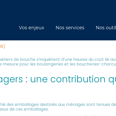
Principal
Vos enjeux
Nos services
Nos outi
NOUVELLE TAXE POUR LES CO
26)
étiers de bouche s’inquiètent d’une hausse du coût lié aux
tte mesure pour les boulangeries et les boucheries-char
ers : une contribution qu
rché des emballages destinés aux ménages sont tenues de
issus de ces emballages.