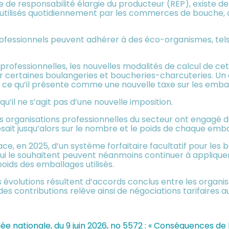
pe de responsabilité élargie du producteur (REP), existe 
utilisés quotidiennement par les commerces de bouche, 
 professionnels peuvent adhérer à des éco-organismes, tel
s professionnelles, les nouvelles modalités de calcul de c
 certaines boulangeries et boucheries-charcuteries. Un 
r ce qu’il présente comme une nouvelle taxe sur les emba
il ne s’agit pas d’une nouvelle imposition.
rs organisations professionnelles du secteur ont engagé de
ait jusqu’alors sur le nombre et le poids de chaque embal
ce, en 2025, d’un système forfaitaire facultatif pour les b
qui le souhaitent peuvent néanmoins continuer à applique
oids des emballages utilisés.
 évolutions résultent d’accords conclus entre les organi
es contributions relève ainsi de négociations tarifaires au
lée nationale, du 9 juin 2026, no 5572 : « Conséquences de