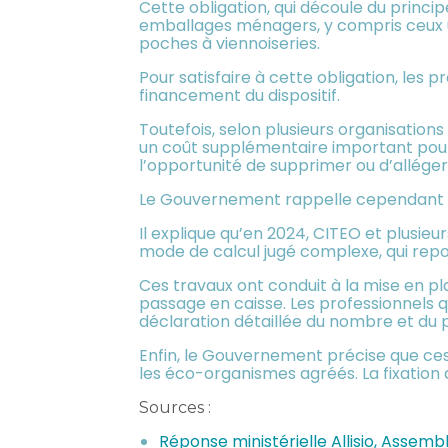
Cette obligation, qui découle du princi
emballages ménagers, y compris ceux 
poches à viennoiseries.
Pour satisfaire à cette obligation, les
financement du dispositif.
Toutefois, selon plusieurs organisation
un coût supplémentaire important pour
l’opportunité de supprimer ou d’allége
Le Gouvernement rappelle cependant qu’
Il explique qu’en 2024, CITEO et plusieu
mode de calcul jugé complexe, qui repos
Ces travaux ont conduit à la mise en pla
passage en caisse. Les professionnels 
déclaration détaillée du nombre et du p
Enfin, le Gouvernement précise que ces
les éco-organismes agréés. La fixation d
Sources :
Réponse ministérielle Allisio, Assemb