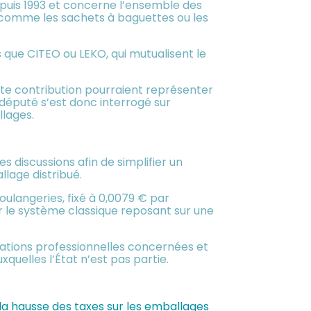
depuis 1993 et concerne l’ensemble des
comme les sachets à baguettes ou les
s que CITEO ou LEKO, qui mutualisent le
ette contribution pourraient représenter
député s’est donc interrogé sur
llages.
s discussions afin de simplifier un
lage distribué.
oulangeries, fixé à 0,0079 € par
r le système classique reposant sur une
sations professionnelles concernées et
xquelles l’État n’est pas partie.
 la hausse des taxes sur les emballages