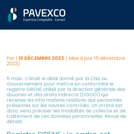
Aller
Créer et reprendre une
Piloter votre gestion
DOUANES : LE REGISTRE
au
activité
contenu
SIRENE DÉFINI ET
Suivre votre comptabilité
Gérer votre quotidien
RÉGLEMENTÉ !
Dématérialiser vos
Piloter votre entreprise
documents
Par
|
15 DÉCEMBRE 2023
( Mise à jour 15 décembre
2023)
Développer votre entreprise
6 mois : c’était le délai donné par la CNIL au
Gouvernement pour mettre en conformité le
registre SIRENE utilisé par la direction générale des
Construire votre patrimoine
douanes et des droits indirects (DGDDI) qui
recense les informations relatives aux personnes
présentes sur les navires contrôlés. Un arrêté est
Être prêt pour la facturation
donc venu préciser les modalités de collecte et de
électronique
traitement de ces données personnelles. Revue de
détails.
Investir dans la location