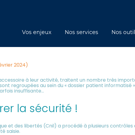
Principal
Vos enjeux
Nos services
Nos outi
FORMATISÉ : UN ACCÈS TROP 
février 2024)
accessoire à leur activité, traitent un nombre très impo
nt regroupées au sein du « dossier patient informatisé » (
rfois insuffisante…
rer la sécurité !
que et des libertés (Cnil) a procédé à plusieurs contrôle
té saisie.