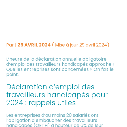
Créer et reprendre une
Piloter votre gestion
DOETH 2024 : ATTENTION
activité
AU DÉLAI !
Suivre votre comptabilité
Gérer votre quotidien
Par
|
29 AVRIL 2024
( Mise à jour 29 avril 2024)
Dématérialiser vos
Piloter votre entreprise
documents
L’heure de la déclaration annuelle obligatoire
d’emploi des travailleurs handicapés approche !
Quelles entreprises sont concernées ? On fait le
Développer votre entreprise
point…
Déclaration d’emploi des
Construire votre patrimoine
travailleurs handicapés pour
2024 : rappels utiles
Être prêt pour la facturation
électronique
Les entreprises d’au moins 20 salariés ont
l’obligation d’embaucher des travailleurs
Investir dans la location
handicapés (OETH) à hauteur de 6% de leur