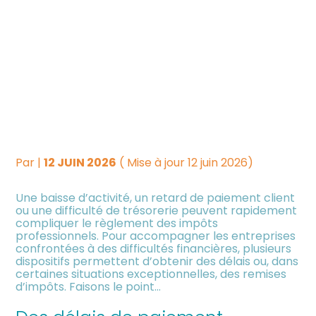
Créer et reprendre une
Piloter votre gestion
DIFFICULTÉS POUR PAYER
activité
SES IMPÔTS : PANORAMA
Suivre votre comptabilité
Gérer votre quotidien
DES SOLUTIONS POUR LES
Dématérialiser vos
PROFESSIONNELS
Piloter votre entreprise
documents
Par
|
12 JUIN 2026
( Mise à jour 12 juin 2026)
Développer votre entreprise
Une baisse d’activité, un retard de paiement client
ou une difficulté de trésorerie peuvent rapidement
Construire votre patrimoine
compliquer le règlement des impôts
professionnels. Pour accompagner les entreprises
confrontées à des difficultés financières, plusieurs
Être prêt pour la facturation
dispositifs permettent d’obtenir des délais ou, dans
électronique
certaines situations exceptionnelles, des remises
d’impôts. Faisons le point…
Investir dans la location