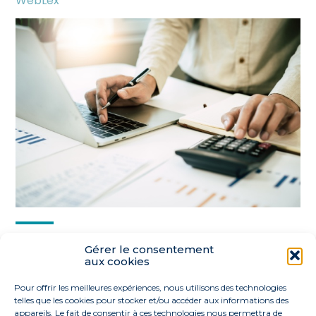
WebLex
Partager :
Gérer le consentement
aux cookies
FaceBook
Twitter
LinkedIn
Pour offrir les meilleures expériences, nous utilisons des technologies
telles que les cookies pour stocker et/ou accéder aux informations des
appareils. Le fait de consentir à ces technologies nous permettra de