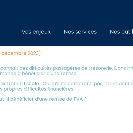
Principal
Vos enjeux
Nos services
Nos outi
ÈRES ET REMISE D'IMPÔT : MÊ
14 décembre 2023)
onnaît des difficultés passagères de trésorerie. Dans l’im
emande à bénéficier d’une remise.
istration fiscale… Ce qu’il ne comprend pas, étant donné 
s propres difficultés financières.
ut-il bénéficier d’une remise de TVA ?