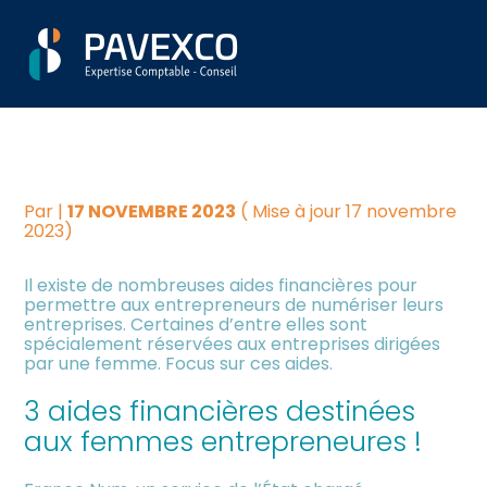
Aller
Créer et reprendre une
Piloter votre gestion
DES AIDES FINANCIÈRES
au
activité
contenu
SPÉCIFIQUES POUR LES
Suivre votre comptabilité
Gérer votre quotidien
FEMMES ENTREPRENEURES
Dématérialiser vos
Piloter votre entreprise
documents
Par
|
17 NOVEMBRE 2023
( Mise à jour 17 novembre
2023)
Développer votre entreprise
Il existe de nombreuses aides financières pour
permettre aux entrepreneurs de numériser leurs
entreprises. Certaines d’entre elles sont
Construire votre patrimoine
spécialement réservées aux entreprises dirigées
par une femme. Focus sur ces aides.
Être prêt pour la facturation
3 aides financières destinées
électronique
aux femmes entrepreneures !
Investir dans la location