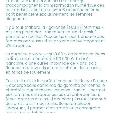
France Num, un service de l’État chargé
meublée
d’accompagner la transformation numérique des
entreprises, vient de relayer 3 aides financières
dont bénéficient exclusivement les femmes
dirigeantes.
Il y a tout d’abord la « garantie ÉGALITÉ femmes »,
mise en place par France Active. Ce dispositif
permet de faciliter l’accès au crédit bancaire des
femmes porteuses d’un projet de développement
d’entreprise.
La garantie couvre jusqu’à 80 % de l’emprunt, dans
la limite d’un montant de 50 000 €. Le prêt
bancaire, d’une durée maximale de 7 ans, doit
financer des investissements et / ou des besoins
en fonds de roulement.
Ensuite, il existe le « prêt d’honneur Initiative France
», accordé sans demande de garantie personnelle
ni intérêts par le réseau Initiative France. Il permet
aux femmes entrepreneuses de renforcer leurs
fonds propres et ainsi, d’accéder plus facilement à
des prêts plus importants. Sans remplacer
l’emprunt, il permet d’en simplifier la démarche
grâce à un effet de levier.