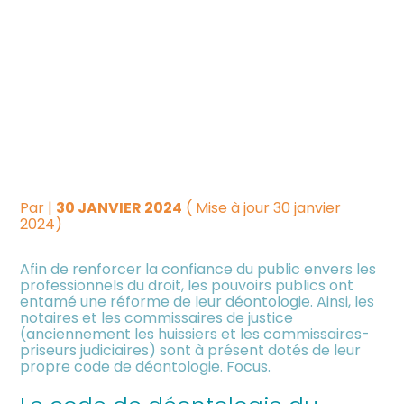
Créer et reprendre une
Piloter votre gestion
DÉONTOLOGIE DES
activité
PROFESSIONNELS DU
Suivre votre comptabilité
Gérer votre quotidien
DROIT : À CHACUN SON
Dématérialiser vos
CODE !
Piloter votre entreprise
documents
Par
|
30 JANVIER 2024
( Mise à jour 30 janvier
Développer votre entreprise
2024)
Afin de renforcer la confiance du public envers les
Construire votre patrimoine
professionnels du droit, les pouvoirs publics ont
entamé une réforme de leur déontologie. Ainsi, les
notaires et les commissaires de justice
Être prêt pour la facturation
(anciennement les huissiers et les commissaires-
électronique
priseurs judiciaires) sont à présent dotés de leur
propre code de déontologie. Focus.
Investir dans la location