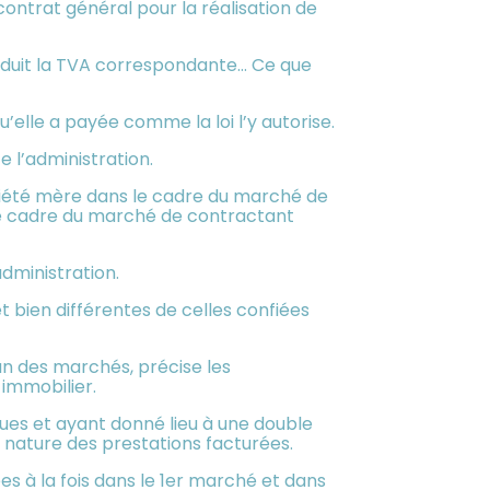
ontrat général pour la réalisation de
 déduit la TVA correspondante… Ce que
qu’elle a payée comme la loi l’y autorise.
e l’administration.
ociété mère dans le cadre du marché de
 le cadre du marché de contractant
dministration.
et bien différentes de celles confiées
cun des marchés, précise les
immobilier.
ques et ayant donné lieu à une double
a nature des prestations facturées.
es à la fois dans le 1er marché et dans