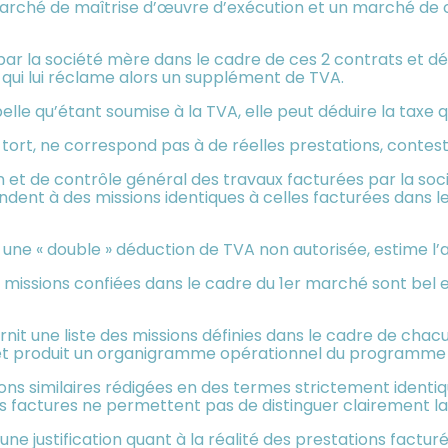
arché de maîtrise d’œuvre d’exécution et un marché de c
s par la société mère dans le cadre de ces 2 contrats et
e qui lui réclame alors un supplément de TVA.
ppelle qu’étant soumise à la TVA, elle peut déduire la taxe 
 tort, ne correspond pas à de réelles prestations, contest
ion et de contrôle général des travaux facturées par la s
ndent à des missions identiques à celles facturées dans
 une « double » déduction de TVA non autorisée, estime l’a
 les missions confiées dans le cadre du 1er marché sont bel 
urnit une liste des missions définies dans le cadre de cha
 et produit un organigramme opérationnel du programme 
sions similaires rédigées en des termes strictement identi
 les factures ne permettent pas de distinguer clairement l
e justification quant à la réalité des prestations facturé