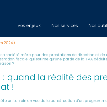
Principal
Vos enjeux
Nos services
Nos outi
 PLUTÔT 2 FOIS QU’UNE ?
rs 2024)
e sa société mère pour des prestations de direction et de
tration fiscale, qui estime qu’une partie de la TVA dédu
raison ?
: quand la réalité des pr
at !
chète un terrain en vue de la construction d’un programme