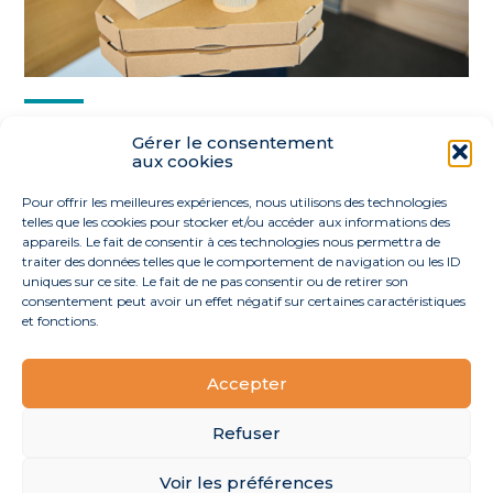
Partager :
Gérer le consentement
aux cookies
FaceBook
Twitter
LinkedIn
Pour offrir les meilleures expériences, nous utilisons des technologies
telles que les cookies pour stocker et/ou accéder aux informations des
appareils. Le fait de consentir à ces technologies nous permettra de
traiter des données telles que le comportement de navigation ou les ID
uniques sur ce site. Le fait de ne pas consentir ou de retirer son
consentement peut avoir un effet négatif sur certaines caractéristiques
et fonctions.
Accepter
Footer
40 route de l’Océan 44170 La Grigonnais
Linkedin
Principale
Refuser
Voir les préférences
Footer
MENTIONS LÉGALES