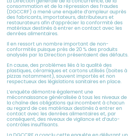
La Direction générale de la concurrence, de la
meublée
consommation et de la répression des fraudes
(DGCCRF) a mené une enquête d’ampleur auprès
des fabricants, importateurs, distributeurs et
restaurateurs afin d’apprécier la conformité des
matériaux destinés à entrer en contact avec les
denrées alimentaires.
Il en ressort un nombre important de non-
conformités puisque près de 20 % des produits
analysés par la Direction présentaient des défauts.
En cause, des problèmes liés à la qualité des
plastiques, céramiques et cartons utilisés (boites à
pizzas notamment), souvent importés et non
respectueux des législations sanitaires en place.
L’enquête démontre également une
méconnaissance généralisée à tous les niveaux de
la chaîne des obligations qui incombent à chacun
au regard de ces matériaux destinés à entrer en
contact avec les denrées alimentaires et, par
conséquent, des niveaux de vigilance et d’auto-
contrôles insuffisants.
La DGCCRF a conclu cette enquête en délivrant un