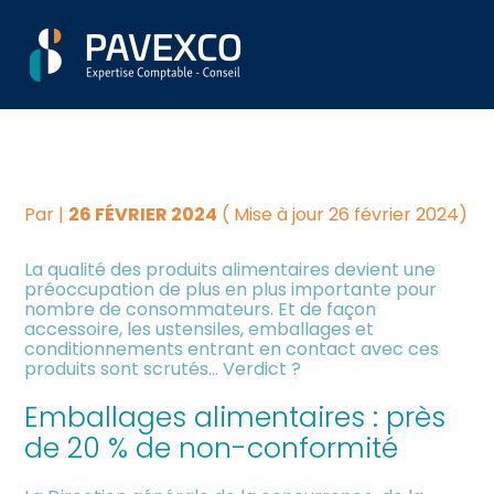
Aller
Créer et reprendre une
Piloter votre gestion
CONDITIONNEMENT DES
au
activité
contenu
ALIMENTS : UNE ENQUÊTE
Suivre votre comptabilité
Gérer votre quotidien
LAISSANT UN GOÛT AMER
Dématérialiser vos
Piloter votre entreprise
documents
Par
|
26 FÉVRIER 2024
( Mise à jour 26 février 2024)
La qualité des produits alimentaires devient une
Développer votre entreprise
préoccupation de plus en plus importante pour
nombre de consommateurs. Et de façon
accessoire, les ustensiles, emballages et
Construire votre patrimoine
conditionnements entrant en contact avec ces
produits sont scrutés… Verdict ?
Être prêt pour la facturation
Emballages alimentaires : près
électronique
de 20 % de non-conformité
Investir dans la location