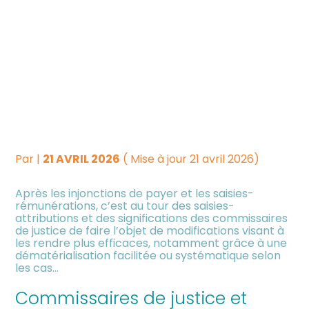
Créer et reprendre une
Piloter votre gestion
COMMISSAIRES DE
activité
JUSTICE :
Suivre votre comptabilité
Gérer votre quotidien
DÉMATÉRIALISATION DES
Dématérialiser vos
PROCÉDURES EN COURS…
Piloter votre entreprise
documents
Par
|
21 AVRIL 2026
( Mise à jour 21 avril 2026)
Développer votre entreprise
Après les injonctions de payer et les saisies-
rémunérations, c’est au tour des saisies-
Construire votre patrimoine
attributions et des significations des commissaires
de justice de faire l’objet de modifications visant à
les rendre plus efficaces, notamment grâce à une
Être prêt pour la facturation
dématérialisation facilitée ou systématique selon
électronique
les cas…
Commissaires de justice et
Investir dans la location