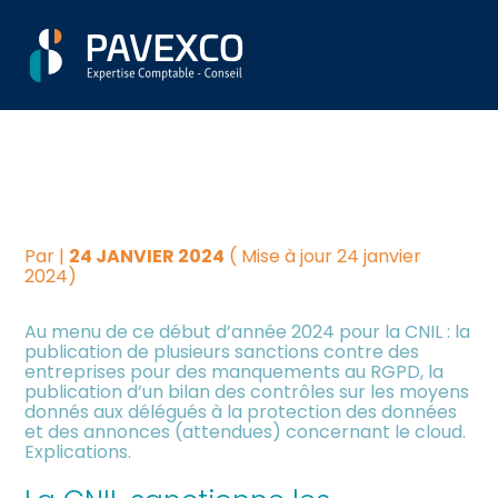
Aller
Créer et reprendre une
Piloter votre gestion
CNIL : UN DÉBUT 2024
au
activité
contenu
SOUS LE SIGNE DES
Suivre votre comptabilité
Gérer votre quotidien
SANCTIONS ET DES
Dématérialiser vos
ANNONCES
Piloter votre entreprise
documents
Par
|
24 JANVIER 2024
( Mise à jour 24 janvier
Développer votre entreprise
2024)
Au menu de ce début d’année 2024 pour la CNIL : la
Construire votre patrimoine
publication de plusieurs sanctions contre des
entreprises pour des manquements au RGPD, la
publication d’un bilan des contrôles sur les moyens
Être prêt pour la facturation
donnés aux délégués à la protection des données
électronique
et des annonces (attendues) concernant le cloud.
Explications.
Investir dans la location