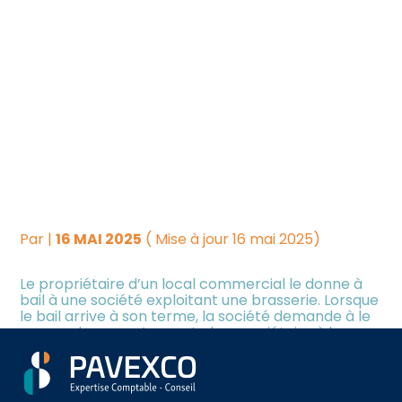
Créer et reprendre une
Piloter votre gestion
C’EST L’HISTOIRE D’UN
activité
BAILLEUR QUI VEUT
Suivre votre comptabilité
Gérer votre quotidien
PROFITER DES BONNES
Dématérialiser vos
AFFAIRES DE SON
Piloter votre entreprise
documents
LOCATAIRE…
Développer votre entreprise
Par
|
16 MAI 2025
( Mise à jour 16 mai 2025)
Construire votre patrimoine
Le propriétaire d’un local commercial le donne à
bail à une société exploitant une brasserie. Lorsque
le bail arrive à son terme, la société demande à le
Être prêt pour la facturation
renouveler, ce qu’accepte le propriétaire à la
électronique
condition de fixer un nouveau loyer plus élevé…
« Impossible », selon la société qui rappelle que le
Aller
Investir dans la location
prix du loyer est dans ce cas plafonné, de sorte
au