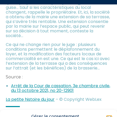
meublée
que le propriétaire ne peut pas l’augmenter à sa
contenu
guise… Sauf si les caractéristiques du local
changent, rappelle le propriétaire. Et, ici, la société
a obtenu de la mairie une extension de sa terrasse,
qui s’avère très rentable. Une extension consentie
par la mairie sur l’espace public, qui peut revenir
sur sa décision à tout moment, conteste la
société…
Ce qui ne change rien pour le juge : plusieurs
conditions permettent le déplafonnement du
loyer, et la modification des facteurs locaux de
commercialité en est une. Ce qui est le cas ici avec
l’extension de la terrasse qui a des conséquences
sur l’attrait (et les bénéfices) de la brasserie…
Source :
Arrêt de la Cour de cassation, 3e chambre civile,
du 13 octobre 2021, no 20-12901
La petite histoire du jour
– © Copyright WebLex
Partager :
Gérer le consentement