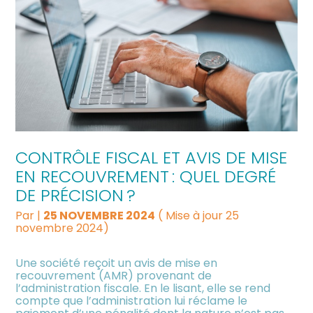
CONTRÔLE FISCAL ET AVIS DE MISE
EN RECOUVREMENT : QUEL DEGRÉ
DE PRÉCISION ?
Par
|
25 NOVEMBRE 2024
( Mise à jour 25
novembre 2024)
Une société reçoit un avis de mise en
recouvrement (AMR) provenant de
l’administration fiscale. En le lisant, elle se rend
compte que l’administration lui réclame le