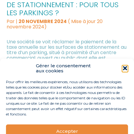
DE STATIONNEMENT : POUR TOUS
LES PARKINGS ?
Par
|
20 NOVEMBRE 2024
( Mise à jour 20
novembre 2024)
Une société se voit réclamer le paiement de la
taxe annuelle sur les surfaces de stationnement au
titre d’un parking, situé à proximité d’un centre
commercial, ouvert au public dont elle est
propriétaire en Ile-de-France. Sauf que ce parking
Gérer le consentement
échappe à cette taxe, estime la société… Qu’en
aux cookies
pense le juge ?
Pour offrir les meilleures expériences, nous utilisons des technologies
telles que les cookies pour stocker et/ou accéder aux informations des
Navigation
appareils. Le fait de consentir à ces technologies nous permettra de
<
1
…
31
32
33
…
54
>
traiter des données telles que le comportement de navigation ou les ID
actualités
uniques sur ce site. Le fait de ne pas consentir ou de retirer son
consentement peut avoir un effet négatif sur certaines caractéristiques
et fonctions.
Accepter