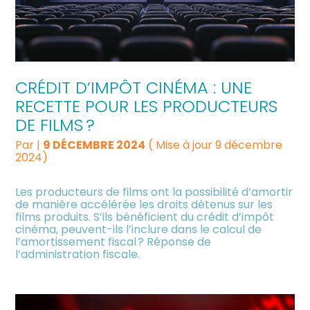
CRÉDIT D’IMPÔT CINÉMA : UNE
RECETTE POUR LES PRODUCTEURS
DE FILMS ?
Par
|
9 DÉCEMBRE 2024
( Mise à jour 9 décembre
2024)
Les producteurs de films ont la possibilité d’amortir
de manière accélérée les droits détenus sur les
films produits. S’ils bénéficient du crédit d’impôt
cinéma, peuvent-ils l’inclure dans le calcul de
l’amortissement fiscal ? Réponse de
l’administration fiscale.