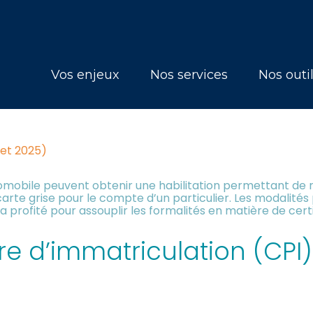
Principal
Vos enjeux
Nos services
Nos outi
OUVELLES PRÉCISIONS SUR LE
 DES VÉHICULES
llet 2025)
utomobile peuvent obtenir une habilitation permettant de
arte grise pour le compte d’un particulier. Les modalités 
 profité pour assouplir les formalités en matière de certi
oire d’immatriculation (CP