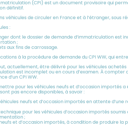
’immatriculation (CPI) est un document provisoire qui per
n définitif.
s véhicules de circuler en France et à l’étranger, sous ré
les :
anger dont le dossier de demande d’immatriculation est i
rtation ;
s aux fins de carrossage.
ations à la procédure de demande du CPI WW, qui entrero
, actuellement, être délivré pour les véhicules achetés 
lation est incomplet ou en cours d’examen. À compter du 
ance d’un CPI WW.
nsmettre pour les véhicules neufs et d’occasion importés a 
 sont pas encore disponibles, à savoir :
s véhicules neufs et d’occasion importés en attente d’une r
ôle technique pour les véhicules d’occasion importés soumis
mentation ;
les neufs et d’occasion importés, à condition de produire la