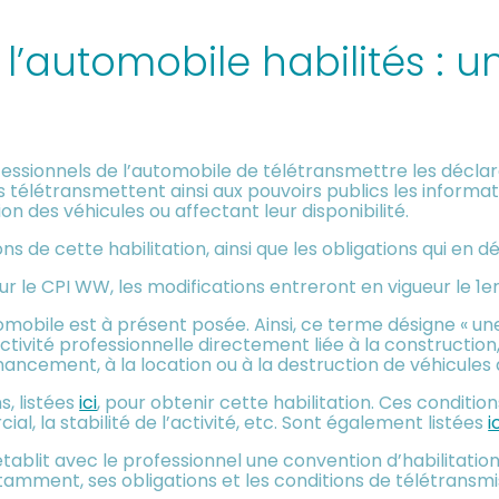
 l’automobile habilités : u
rofessionnels de l’automobile de télétransmettre les décl
Ils télétransmettent ainsi aux pouvoirs publics les inform
on des véhicules ou affectant leur disponibilité.
 de cette habilitation, ainsi que les obligations qui en d
 le CPI WW, les modifications entreront en vigueur le 1er
omobile est à présent posée. Ainsi, ce terme désigne « une 
ctivité professionnelle directement liée à la construction
financement, à la location ou à la destruction de véhicule
s, listées
ici
, pour obtenir cette habilitation. Ces conditio
ial, la stabilité de l’activité, etc. Sont également listées
i
t établit avec le professionnel une convention d’habilitatio
tamment, ses obligations et les conditions de télétrans