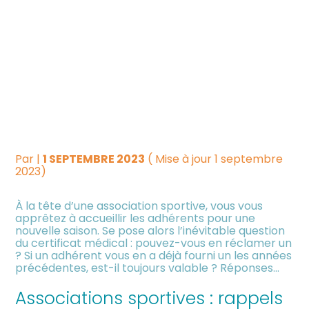
Créer et reprendre une
Piloter votre gestion
ASSOCIATIONS SPORTIVES
activité
: QUAND POUVEZ-VOUS
Suivre votre comptabilité
Gérer votre quotidien
RÉCLAMER UN CERTIFICAT
Dématérialiser vos
MÉDICAL ?
Piloter votre entreprise
documents
Par
|
1 SEPTEMBRE 2023
( Mise à jour 1 septembre
Développer votre entreprise
2023)
À la tête d’une association sportive, vous vous
Construire votre patrimoine
apprêtez à accueillir les adhérents pour une
nouvelle saison. Se pose alors l’inévitable question
du certificat médical : pouvez-vous en réclamer un
Être prêt pour la facturation
? Si un adhérent vous en a déjà fourni un les années
électronique
précédentes, est-il toujours valable ? Réponses…
Associations sportives : rappels
Investir dans la location