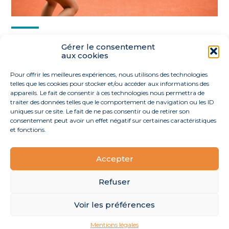
Partager :
Gérer le consentement
aux cookies
FaceBook
Twitter
LinkedIn
Pour offrir les meilleures expériences, nous utilisons des technologies
telles que les cookies pour stocker et/ou accéder aux informations des
appareils. Le fait de consentir à ces technologies nous permettra de
traiter des données telles que le comportement de navigation ou les ID
uniques sur ce site. Le fait de ne pas consentir ou de retirer son
consentement peut avoir un effet négatif sur certaines caractéristiques
et fonctions.
Accepter
Footer
40 route de l’Océan 44170 La Grigonnais
Linkedin
Principale
Refuser
Voir les préférences
Footer
MENTIONS LÉGALES
PLAN DU SITE
Mentions légales
Conception et réalisation
Classe 7