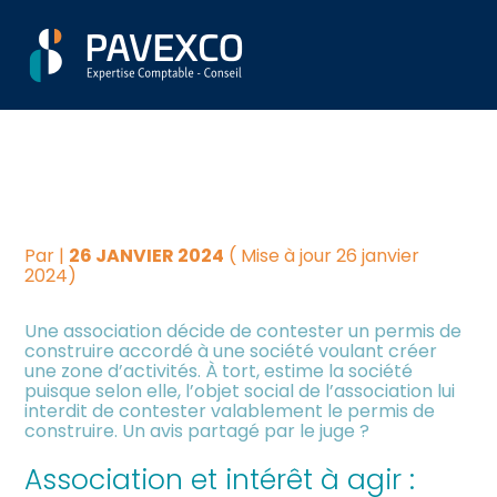
Aller
Créer et reprendre une
Piloter votre gestion
ASSOCIATION :
au
activité
contenu
ILLUSTRATION PRATIQUE DE
Suivre votre comptabilité
Gérer votre quotidien
LA NOTION D’INTÉRÊT À
Dématérialiser vos
AGIR
Piloter votre entreprise
documents
Par
|
26 JANVIER 2024
( Mise à jour 26 janvier
Développer votre entreprise
2024)
Une association décide de contester un permis de
Construire votre patrimoine
construire accordé à une société voulant créer
une zone d’activités. À tort, estime la société
puisque selon elle, l’objet social de l’association lui
Être prêt pour la facturation
interdit de contester valablement le permis de
électronique
construire. Un avis partagé par le juge ?
Association et intérêt à agir :
Investir dans la location