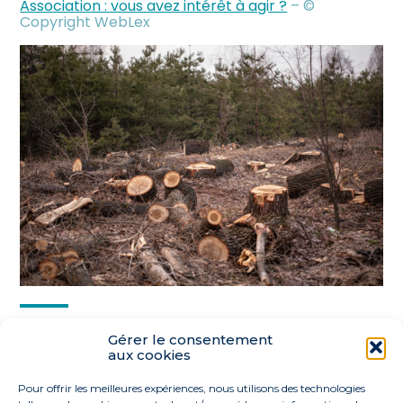
Association : vous avez intérêt à agir ?
– ©
Copyright WebLex
Partager :
Gérer le consentement
aux cookies
FaceBook
Twitter
LinkedIn
Pour offrir les meilleures expériences, nous utilisons des technologies