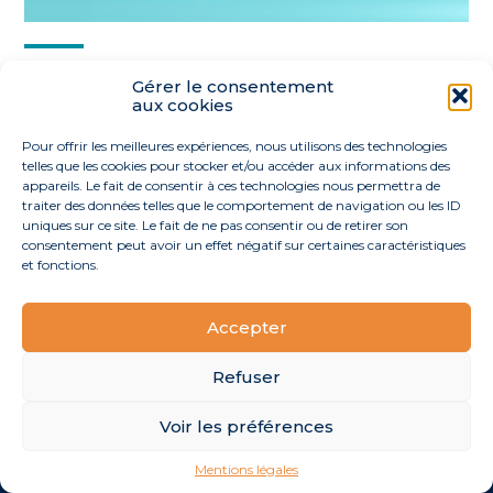
Partager :
Gérer le consentement
aux cookies
FaceBook
Twitter
LinkedIn
Pour offrir les meilleures expériences, nous utilisons des technologies
telles que les cookies pour stocker et/ou accéder aux informations des
appareils. Le fait de consentir à ces technologies nous permettra de
traiter des données telles que le comportement de navigation ou les ID
uniques sur ce site. Le fait de ne pas consentir ou de retirer son
consentement peut avoir un effet négatif sur certaines caractéristiques
et fonctions.
Accepter
Footer
40 route de l’Océan 44170 La Grigonnais
Linkedin
Principale
Refuser
Voir les préférences
Footer
MENTIONS LÉGALES
PLAN DU SITE
Mentions légales
Conception et réalisation
Classe 7