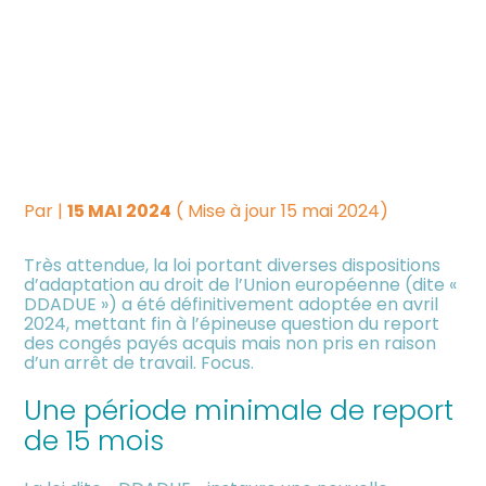
Créer et reprendre une
Piloter votre gestion
ARRÊT MALADIE ET REPORT
activité
DES CONGÉS PAYÉS :
Suivre votre comptabilité
Gérer votre quotidien
QUELLES NOUVEAUTÉS ?
Dématérialiser vos
Piloter votre entreprise
documents
Par
|
15 MAI 2024
( Mise à jour 15 mai 2024)
Très attendue, la loi portant diverses dispositions
Développer votre entreprise
d’adaptation au droit de l’Union européenne (dite «
DDADUE ») a été définitivement adoptée en avril
2024, mettant fin à l’épineuse question du report
Construire votre patrimoine
des congés payés acquis mais non pris en raison
d’un arrêt de travail. Focus.
Être prêt pour la facturation
Une période minimale de report
électronique
de 15 mois
Investir dans la location