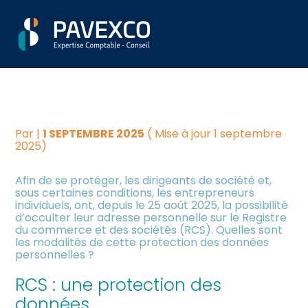
Aller
Créer et reprendre une
Piloter votre gestion
ADRESSE PERSONNELLE
au
activité
contenu
DES DIRIGEANTS : UNE
Suivre votre comptabilité
Gérer votre quotidien
OCCULTATION POSSIBLE
Dématérialiser vos
Piloter votre entreprise
documents
Par
|
1 SEPTEMBRE 2025
( Mise à jour 1 septembre
2025)
Développer votre entreprise
Afin de se protéger, les dirigeants de société et,
sous certaines conditions, les entrepreneurs
individuels, ont, depuis le 25 août 2025, la possibilité
Construire votre patrimoine
d’occulter leur adresse personnelle sur le Registre
du commerce et des sociétés (RCS). Quelles sont
les modalités de cette protection des données
Être prêt pour la facturation
personnelles ?
électronique
RCS : une protection des
données
Investir dans la location